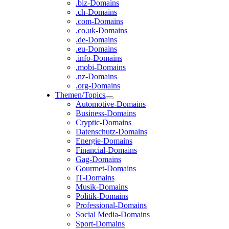
.biz-Domains
.ch-Domains
.com-Domains
.co.uk-Domains
.de-Domains
.eu-Domains
.info-Domains
.mobi-Domains
.nz-Domains
.org-Domains
Themen/Topics
Automotive-Domains
Business-Domains
Cryptic-Domains
Datenschutz-Domains
Energie-Domains
Financial-Domains
Gag-Domains
Gourmet-Domains
IT-Domains
Musik-Domains
Politik-Domains
Professional-Domains
Social Media-Domains
Sport-Domains