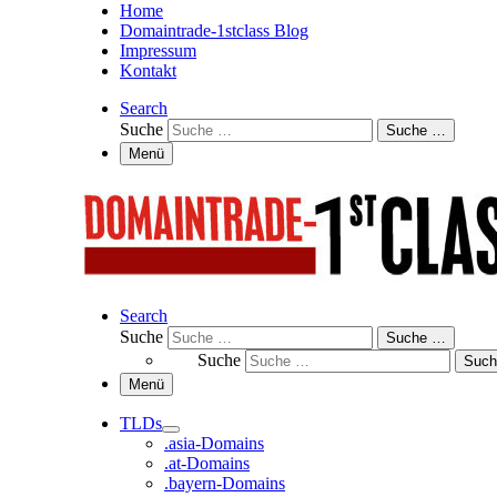
Home
Domaintrade-1stclass Blog
Impressum
Kontakt
Search
Suche
Suche …
Menü
Search
Suche
Suche …
Suche
Suc
Menü
TLDs
.asia-Domains
.at-Domains
.bayern-Domains