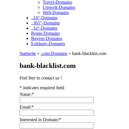
Travel-Domains
Umwelt-Domains
Web-Domains
„24“-Domains
„365“-Domains
„1a“-Domains
Regio-Domains
Bayern-Domains
Exklusiv-Domains
Startseite
»
.com-Domains
»
bank-blacklist.com
bank-blacklist.com
Feel free to contact us !
*
indicates required field
Name:
*
Email:
*
Interested in Domain:
*