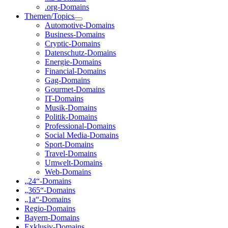
.org-Domains
Themen/Topics
Automotive-Domains
Business-Domains
Cryptic-Domains
Datenschutz-Domains
Energie-Domains
Financial-Domains
Gag-Domains
Gourmet-Domains
IT-Domains
Musik-Domains
Politik-Domains
Professional-Domains
Social Media-Domains
Sport-Domains
Travel-Domains
Umwelt-Domains
Web-Domains
„24“-Domains
„365“-Domains
„1a“-Domains
Regio-Domains
Bayern-Domains
Exklusiv-Domains