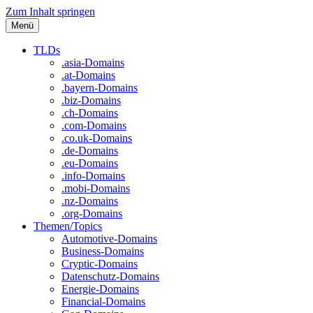
Zum Inhalt springen
Menü
TLDs
.asia-Domains
.at-Domains
.bayern-Domains
.biz-Domains
.ch-Domains
.com-Domains
.co.uk-Domains
.de-Domains
.eu-Domains
.info-Domains
.mobi-Domains
.nz-Domains
.org-Domains
Themen/Topics
Automotive-Domains
Business-Domains
Cryptic-Domains
Datenschutz-Domains
Energie-Domains
Financial-Domains