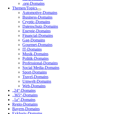
.org-Domains
Themen/Topics
Automotive-Domains
Business-Domains
Cryptic-Domains
Datenschutz-Domains
Energie-Domains
Financial-Domains
Gag-Domains
Gourmet-Domains
IT-Domains
Musik-Domains
Politik-Domains
Professional-Domains
Social Media-Domains
Sport-Domains
Travel-Domains
Umwelt-Domains
Web-Domains
„24“-Domains
„365“-Domains
„1a“-Domains
Regio-Domains
Bayern-Domains
Exklusiv-Domains